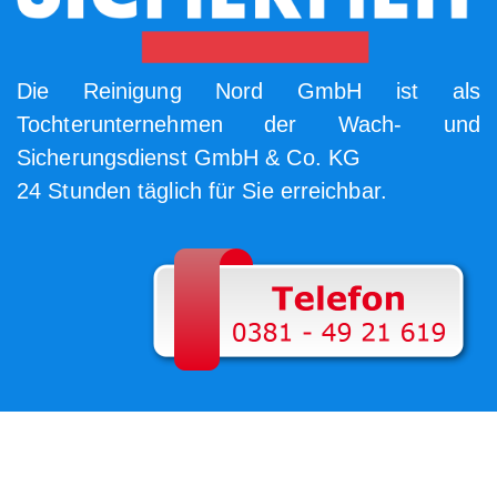
Die Reinigung Nord GmbH ist als
Tochterunternehmen der Wach- und
Sicherungsdienst GmbH & Co. KG
24 Stunden täglich für Sie erreichbar.